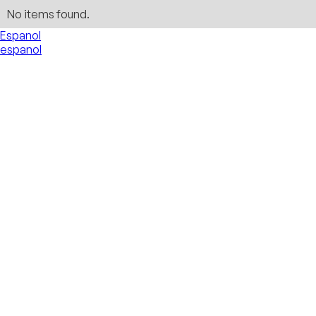
No items found.
Espanol
espanol